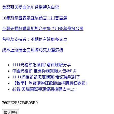
美選藍天變血池川普逆轉入白宮
16年前辛普森家庭早預言：川普當選
台灣天貓網購
增加對台軍售？川普幕僚挺台灣
希拉蕊支持者：不相信有這麼多文盲
成本上漲瑞士三角牌巧克力變這樣
1111光棍節怎麼買?購買經驗分享
中國光棍節 推薦你購買懶人包@E@
11 11光棍節該怎麼購買?看這篇就對了
【教學】淘寶購物狂歡節血拼購買狂歡節!
必看!天貓國際轉運優惠搶購去@E@
760FE2E57F4B05B0
載入更多