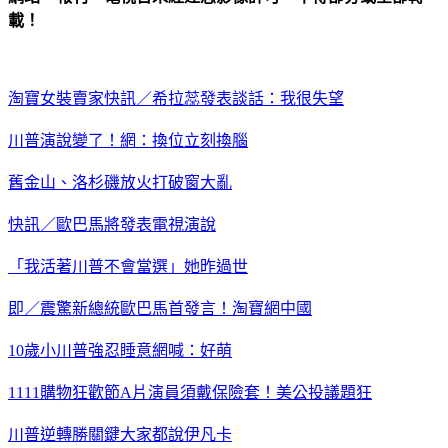
載！
淘寶女裝賣家
快訊／希拉蕊發表談話：我很失望
川普演說變了！網：換位立刻換腦
舊金山、洛杉磯放火打破窗大亂
快訊／歐巴馬將發表電視演說
「我活著川普不會當選」她昨過世
即／震驚新總統歐巴馬首發言！
淘寶網中國
10歲小川普強忍睡意網喊：好萌
1111購物狂歡節
A片演員須戴保險套！美公投議題狂
川普逆轉勝關鍵大家都說伊凡卡