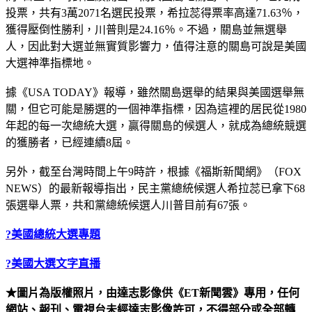
投票，共有3萬2071名選民投票，希拉蕊得票率高達71.63％，
獲得壓倒性勝利，川普則是24.16％。不過，關島並無選舉
人，因此對大選並無實質影響力，值得注意的關島可說是美國
大選神準指標地。
據《USA TODAY》報導，雖然關島選舉的結果與美國選舉無
關，但它可能是勝選的一個神準指標，因為這裡的居民從1980
年起的每一次總統大選，贏得關島的候選人，就成為總統競選
的獲勝者，已經連續8屆。
另外，截至台灣時間上午9時許，根據《福斯新聞網》（FOX
NEWS）的最新報導指出，民主黨總統候選人希拉蕊已拿下68
張選舉人票，共和黨總統候選人川普目前有67張。
?美國總統大選專題
?美國大選文字直播
★圖片為版權照片，由達志影像供《ET新聞雲》專用，任何
網站、報刊、電視台未經達志影像許可，不得部分或全部轉