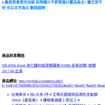
6.廠商常會更改包裝 有時圖片不即更換以實品為主? 圖文若不
符 也以文字為主 歡迎提問
商品訊息簡述
:
DR.H]Dr.Hsieh 杏仁酸抗痘潔顏慕斯150ML全新封膜 /效期
2017.06 出清
商品網址
:
http://joymall.co/redirect.php?
k=1e6b7d75b0048e595e1920d2270fc8f2&uid1=&uid2=&uid3=&ui
台灣樂天＊加1元多1件＊艾瑪花園咖啡因潤色洗髮精
300ml《康是美》＊購物車請選１即出２＊