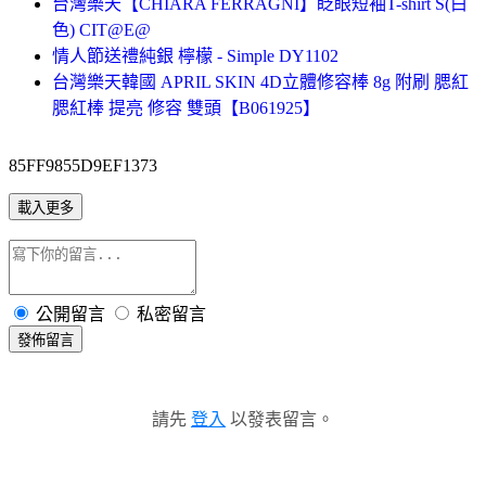
台灣樂天【CHIARA FERRAGNI】眨眼短袖T-shirt S(白
色) CIT@E@
情人節送禮純銀 檸檬 - Simple DY1102
台灣樂天韓國 APRIL SKIN 4D立體修容棒 8g 附刷 腮紅
腮紅棒 提亮 修容 雙頭【B061925】
85FF9855D9EF1373
載入更多
公開留言
私密留言
發佈留言
請先
登入
以發表留言。